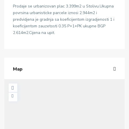
Prodaje se urbanizovan plac 3.399m2 u Stolivu.Ukupna
povrsina urbanisticke parcele iznosi 2.944m2 i
predvidjena je gradnja sa koeficijentom izgradjenosti 1 i
koeficijentom zauzetosti 0.35 P+1+PK ukupne BGP
2.614m2.Cijena na upit.
Map