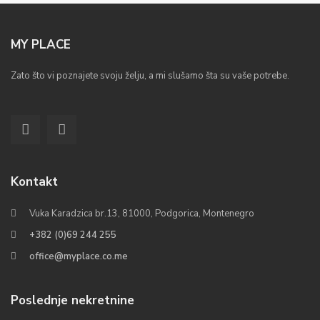
MY PLACE
Zato što vi poznajete svoju želju, a mi slušamo šta su vaše potrebe.
Kontakt
Vuka Karadzica br.13, 81000, Podgorica, Montenegro
+382 (0)69 244 255
office@myplace.co.me
Poslednje nekretnine