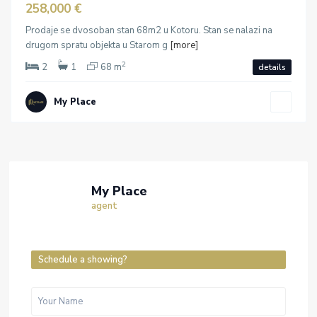
258,000 €
Prodaje se dvosoban stan 68m2 u Kotoru. Stan se nalazi na
drugom spratu objekta u Starom g
[more]
2
2
1
68 m
details
My Place
My Place
agent
Schedule a showing?