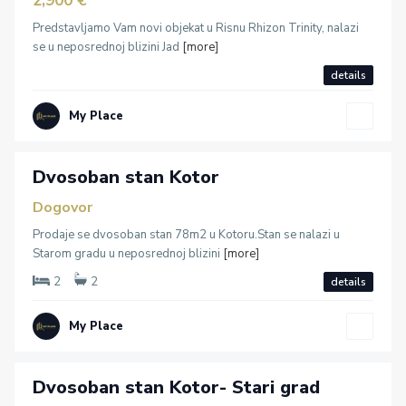
2,900 €
K
Predstavljamo Vam novi objekat u Risnu Rhizon Trinity, nalazi
o
se u neposrednoj blizini Jad
[more]
t
o
details
r
,
My Place
K
o
Dvosoban stan Kotor
t
o
Dogovor
r
Prodaje se dvosoban stan 78m2 u Kotoru.Stan se nalazi u
,
Starom gradu u neposrednoj blizini
[more]
K
o
2
2
details
t
o
My Place
r
Dvosoban stan Kotor- Stari grad
daja